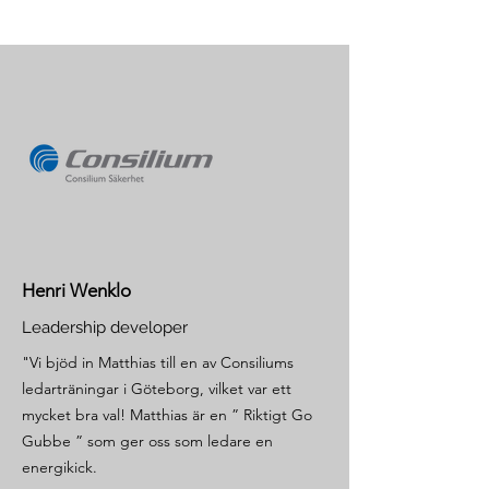
Henri Wenklo
Leadership developer
"Vi bjöd in Matthias till en av Consiliums
ledarträningar i Göteborg, vilket var ett
mycket bra val! Matthias är en ” Riktigt Go
Gubbe ” som ger oss som ledare en
energikick.