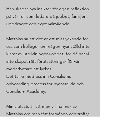
Han skapar nya insikter för egen reflektion
på vår roll som ledare på jobbet, familjen,
uppdraget och eget välmående.
Matthias sa att det är ett misslyckande för
oss som kollegor om någon nyanställd inte
klarar av utbildningen/jobbet, för då har vi
inte skapat rätt förutsättningar för vår
medarbetare att lyckas
Det tar vi med oss in i Consiliums
onboarding process för nyanställda och
Consilium Academy.
Min slutsats är att man vill ha mer av
Matthias om man fått förmånen och träffa/
jobba med honom."