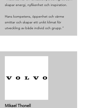
skapar energi, nyfikenhet och inspiration.
Hans kompetens, öppenhet och värme
smittar och skapar ett unikt klimat för
utveckling av både individ och grupp.”
Mikael Thonell