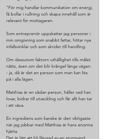
"För mig handlar kommunikation om energi,
få bollar i rullning och skapa innehåll som är
relevant för mottagaren.
Som entreprenör uppskattar jag personer i
min omgivning som snabbt fattar, hittar nya
infallsvinklar och som skrider till handling.
Om dessutom faktorn uthållighet tills målet
nåtts, även om det blir krångel längs vägen
- ja, då är det en person som man kan lita
på i alla lägen.
Matthias är en sådan person, håller vad han
lovar, bidrar till utveckling och får allt han tar
i att växa.
En ingrediens som kanske är den viktigaste
när jag jobbar med Matthias är hans enorma
hjärta.
Det är lätt att bli fångad av en stormvind