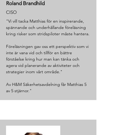
Roland Brandhild
CISO
"Vi vill tacka Matthias för en inspirerande,
spännande och underhållande föreläsning
kring risker som stridspiloter måste hantera.
Föreläsningen gav oss ett perspektiv som vi
inte är vana vid och tillför en bättre
förståelse kring hur man kan tänka och
agera vid planerande av aktiviteter och
strategier inom vårt område."
Av H&M Säkerhetsavdelning får Matthias 5
av 5 stjärnor."